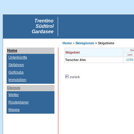
Trentino
Südtirol
Gardasee
Home
>
Skiregionen
> Skigebiete
Home
Se
Skigebiet
von
Unterkünfte
Tarscher Alm
1250
Skifahren
Golfclubs
zurück
Immobilien
Dienste
Wetter
Routeplaner
Mappe