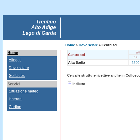
Trentino
Alto Adige
Lago di Garda
Home
>
Dove sciare
> Centri sci
Home
alt
Centro sci
da
Alloggi
Alta Badia
1350
Dove sciare
Golfclubs
Cerca le strutture ricettive anche in Colfosc
Servizi
indietro
Situazione meteo
Itinerari
Cartine